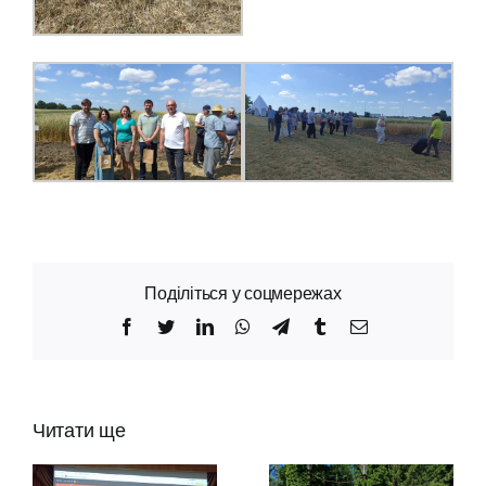
Поділіться у соцмережах
Facebook
Twitter
LinkedIn
WhatsApp
Telegram
Tumblr
Email
Читати ще
Проведено
приймання
Інститут захисту
польових дослідів