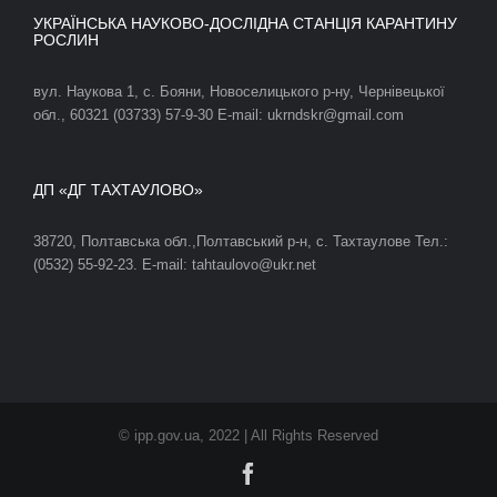
УКРАЇНСЬКА НАУКОВО-ДОСЛІДНА СТАНЦІЯ КАРАНТИНУ
РОСЛИН
вул. Наукова 1, с. Бояни, Новоселицького р-ну, Чернівецької
обл., 60321 (03733) 57-9-30 E-mail: ukrndskr@gmail.com
ДП «ДГ ТАХТАУЛОВО»
38720, Полтавська обл.,Полтавський р-н, с. Тахтаулове Тел.:
(0532) 55-92-23. E-mail: tahtaulovo@ukr.net
© ipp.gov.ua, 2022 | All Rights Reserved
Facebook