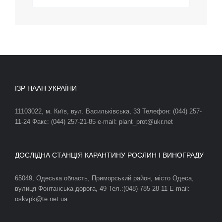
ІЗР НААН УКРАЇНИ
11103022, м. Київ, вул. Васильківська, 33 Телефон: (044) 257-
11-24 Факс: (044) 257-21-85 e-mail: plant_prot@ukr.net
ДОСЛІДНА СТАНЦІЯ КАРАНТИНУ РОСЛИН І ВИНОГРАДУ
65049, Одеська область, Приморський район, місто Одеса,
вулиця Фонтанська дорога, 49 Тел.:(048) 785-28-11 E-mail:
oskvpk@te.net.ua