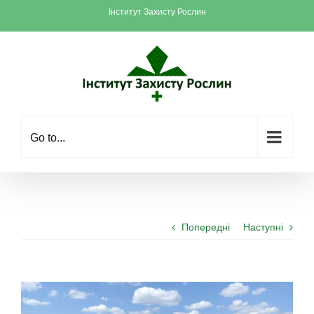
Skip
Інститут Захисту Рослин
to
content
Go to...
Попередні
Наступні
View
Larger