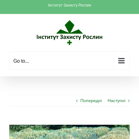
Skip
Інститут Захисту Рослин
to
content
Go to...
Попередні
Наступні
View
Larger