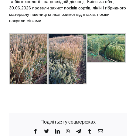
та біотехнології н
а дослідній ділянці, Київська обл.,
30.06.
2026
провели
захист
посівів сортів, ліній і гібридного
матеріалу пшениці м`якої озимої від птахів: посіви
накрили сітками.
Поділіться у соцмережах
Facebook
Twitter
LinkedIn
WhatsApp
Telegram
Tumblr
Email