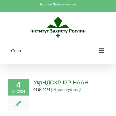
Skip
Інститут Захисту Рослин
to
content
Go to...
УкрНДСКР ІЗР НААН
4
04.04.2024
|
Наукові публікації
04 2024