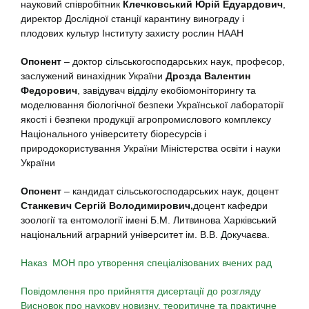
науковий співробітник
Клечковський Юрій Едуардович
,
директор Дослідної станції карантину винограду і
плодових культур Інституту захисту рослин НААН
Опонент
– доктор сільськогосподарських наук, професор,
заслужений винахідник України
Дрозда Валентин
Федорович
, завідувач відділу екобіомоніторингу та
моделювання біологічної безпеки Української лабораторії
якості і безпеки продукції агропромислового комплексу
Національного університету біоресурсів і
природокористування України Міністерства освіти і науки
України
Опонент
– кандидат сільськогосподарських наук, доцент
Станкевич Сергій Володимирович,
доцент кафедри
зоології та ентомології імені Б.М. Литвинова Харківський
національний аграрний університет ім. В.В. Докучаєва.
Наказ МОН про утворення спеціалізованих вчених рад
Повідомлення про прийняття дисертації до розгляду
Висновок про наукову новизну, теоритичне та практичне