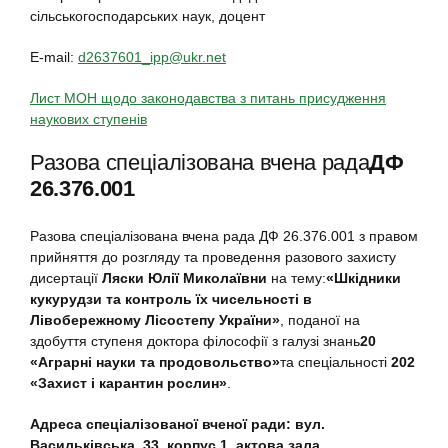
сільськогосподарських наук, доцент
Е-mail:
d2637601_ipp@ukr.net
Лист МОН щодо законодавства з питань присудження
наукових ступенів
Разова спеціалізована вчена рада
ДФ
26.376.001
Разова спеціалізована вчена рада ДФ 26.376.001 з правом
прийняття до розгляду та проведення разового захисту
дисертації
Ляски Юлії Миколаївни
на тему:
«Шкідники
кукурудзи та контроль їх чисельності в
Лівобережному Лісостепу України»
, поданої на
здобуття ступеня доктора філософії з галузі знань
20
«Аграрні науки та продовольство»
та спеціальності
202
«
Захист і карантин рослин»
.
Адреса спеціалізованої вченої ради: вул.
Васильківська, 33, корпус 1, актова зала