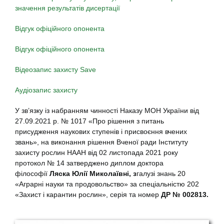
значення результатів дисертації
Відгук офіційного опонента
Відгук офіційного опонента
Відеозапис захисту
Save
Аудіозапис захисту
У зв’язку із набранням чинності Наказу МОН України від
27.09.2021 р. № 1017 «Про рішення з питань
присудження наукових ступенів і присвоєння вчених
звань», на виконання рішення Вченої ради Інституту
захисту рослин НААН від 02 листопада 2021 року
протокол № 14 затверджено диплом доктора
філософії
Ляска Юлії Миколаївні, з
галузі знань 20
«Аграрні науки та продовольство» за спеціальністю 202
«Захист і карантин рослин», серія та номер
ДР № 002813.