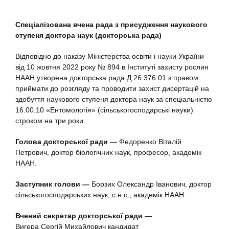
Спеціалізована вчена рада
з присудження наукового
ступеня доктора наук
(докторська рада)
Відповідно до наказу Міністерства освіти і науки України
від 10 жовтня 2022 року № 894 в Інституті захисту рослин
HААH утворена докторська рада Д 26.376.01 з правом
приймати до розгляду та проводити захист дисертацій на
здобуття наукового ступеня доктора наук за спеціальністю
16.00.10 «Ентомологія» (сільськогосподарські науки)
строком на три роки.
Голова
д
окторської
ради
— Федоренко Віталій
Петрович, доктор біологічних наук, професор, академік
НААН.
Заступник
голови
—
Борзих Олександр Іванович, доктор
сільськогосподарських наук, с.н.с., академік НААН.
Вчений
секретар
д
окторської
ради
—
Вигера Сергій Михайлович кандидат