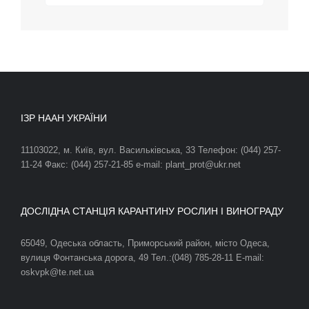
ІЗР НААН УКРАЇНИ
11103022, м. Київ, вул. Васильківська, 33 Телефон: (044) 257-
11-24 Факс: (044) 257-21-85 e-mail: plant_prot@ukr.net
ДОСЛІДНА СТАНЦІЯ КАРАНТИНУ РОСЛИН І ВИНОГРАДУ
65049, Одеська область, Приморський район, місто Одеса,
вулиця Фонтанська дорога, 49 Тел.:(048) 785-28-11 E-mail:
oskvpk@te.net.ua