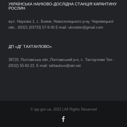
УКРАЇНСЬКА НАУКОВО-ДОСЛІДНА СТАНЦІЯ КАРАНТИНУ
РОСЛИН
вул. Наукова 1, с. Бояни, Новоселицького р-ну, Чернівецької
обл., 60321 (03733) 57-9-30 E-mail: ukrndskr@gmail.com
ДП «ДГ ТАХТАУЛОВО»
38720, Полтавська обл.,Полтавський р-н, с. Тахтаулове Тел.:
(0532) 55-92-23. E-mail: tahtaulovo@ukr.net
© ipp.gov.ua, 2022 | All Rights Reserved
Facebook