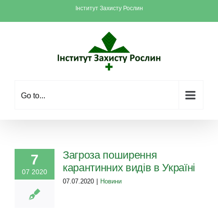
Skip
Інститут Захисту Рослин
to
content
Go to...
Загроза поширення
7
карантинних видів в Україні
07 2020
07.07.2020
|
Новини