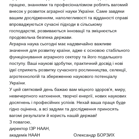
працею, знаннями та професіоналізмом роблять вагомий
внесок у розвиток аграрної науки України. Саме завдяки
вашим дослідженням, наполегливості та відданості справі
впроваджуються сучасні підходи в сільському
господарстві, розвиваються інновації та зміцнюється
продовольча безпека держави.
Аграрна наука сьогодні має надзвичайно важливе
значення для розвитку країни, адже є основою стабільного
функціонування аграрного сектору та його подальшого
поступу. Ваші наукові здобутки, практичний досвід і нові
ідеї сприяють розвитку сучасного рослинництва, селекції,
агротехнологій та збереженню наукового потенціалу
України.
У цей святковий день бажаю вам міцного здоров’я, миру,
невичерпного натхнення, творчої енергії, нових наукових
досягнень і професійних успіхів. Нехай ваша праця буде
гідно оцінена, а всі задуми та дослідження приносять
вагомі результати й користь нашій державі!
З повагою,
директор ІЗР НААН,
академік НААН Олександр БОРЗИХ