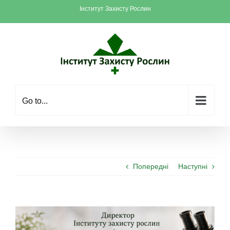
Skip
Інститут Захисту Рослин
to
content
Go to...
Попередні
Наступні
View
Larger