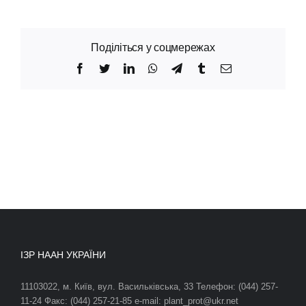
Поділіться у соцмережах
Facebook
Twitter
LinkedIn
WhatsApp
Telegram
Tumblr
Email
ІЗР НААН УКРАЇНИ
11103022, м. Київ, вул. Васильківська, 33 Телефон: (044) 257-
11-24 Факс: (044) 257-21-85 e-mail: plant_prot@ukr.net