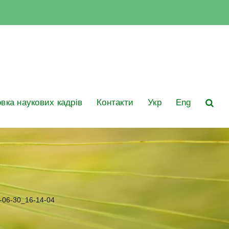
овка наукових кадрів
Контакти
Укр
Eng
-06-30_16-14-04