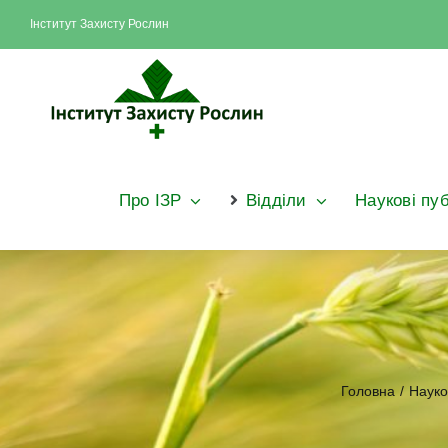
Skip
Інститут Захисту Рослин
to
content
Про ІЗР
Відділи
Наукові пуб
Головна
/
Науко