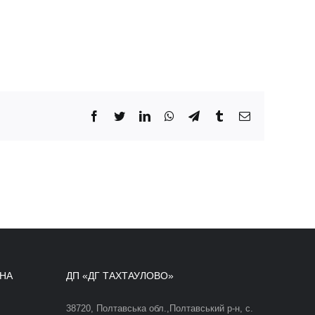
Facebook
Twitter
LinkedIn
WhatsApp
Telegram
Tumblr
Email
ДНА
ДП «ДГ ТАХТАУЛОВО»
38720, Полтавська обл.,Полтавський р-н, с.