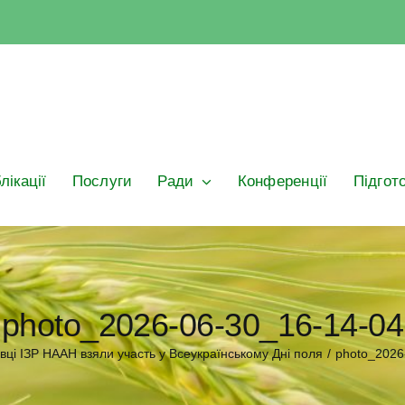
лікації
Послуги
Ради
Конференції
Підгот
photo_2026-06-30_16-14-04
вці ІЗР НААН взяли участь у Всеукраїнському Дні поля
/
photo_2026