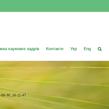
овка наукових кадрів
Контакти
Укр
Eng
-06-30_16-11-47