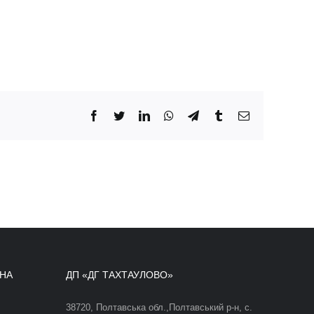
Facebook
Twitter
LinkedIn
WhatsApp
Telegram
Tumblr
Email
ДНА
ДП «ДГ ТАХТАУЛОВО»
38720, Полтавська обл.,Полтавський р-н, с.