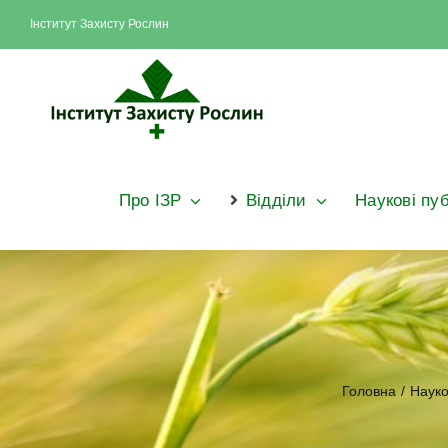
Skip
Інститут Захисту Рослин
to
content
Про ІЗР
Відділи
Наукові пуб
Головна
/
Науко