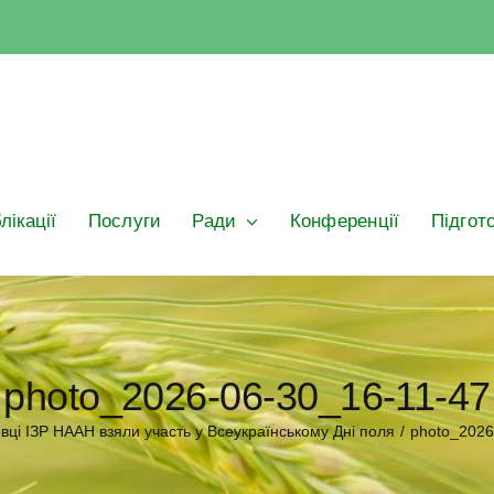
лікації
Послуги
Ради
Конференції
Підгот
photo_2026-06-30_16-11-47
вці ІЗР НААН взяли участь у Всеукраїнському Дні поля
/
photo_2026