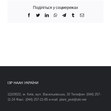
Поділіться у соцмережах
Facebook
Twitter
LinkedIn
WhatsApp
Telegram
Tumblr
Email
ІЗР НААН УКРАЇНИ
11103022, м. Київ, вул. Васильківська, 33 Телефон: (044) 257-
11-24 Факс: (044) 257-21-85 e-mail: plant_prot@ukr.net