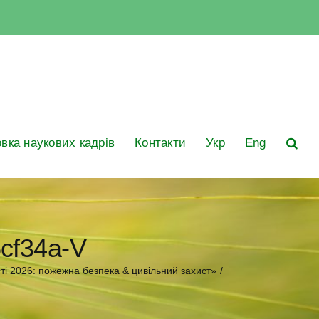
овка наукових кадрів
Контакти
Укр
Eng
cf34a-V
ті 2026: пожежна безпека & цивільний захист»
/