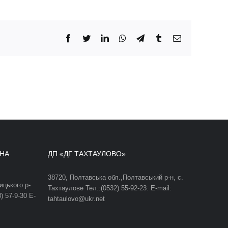
Facebook
Twitter
LinkedIn
WhatsApp
Telegram
Tumblr
Email
ДНА
ДП «ДГ ТАХТАУЛОВО»
38720, Полтавська обл.,Полтавський р-н, с.
ицького р-
Тахтаулове Тел.:(0532) 55-92-23. E-mail:
) 57-9-30 E-
tahtaulovo@ukr.net