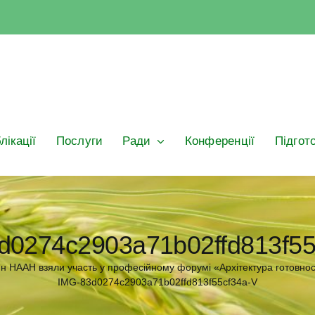
лікації
Послуги
Ради
Конференції
Підгот
d0274c2903a71b02ffd813f55
лин НААН взяли участь у професійному форумі «Архітектура готовнос
IMG-83d0274c2903a71b02ffd813f55cf34a-V