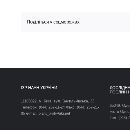
Поділіться у соцмережах
ІЗР НААН УКРАЇНИ
ДОСЛІДНА
РОСЛИН І
11103022, м. Київ, вул. Васильківська, 33
65049, Оде
Телефон: (044) 257-11-24 Факс: (044) 257-21-
місто Одес
85 e-mail: plant_prot@ukr.net
Тел.:(048) 