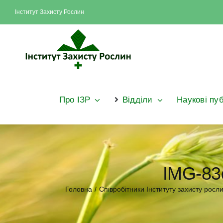
Skip
Інститут Захисту Рослин
to
content
Про ІЗР
Відділи
Наукові пуб
IMG-83
Головна
/
Співробітники Інституту захисту рос