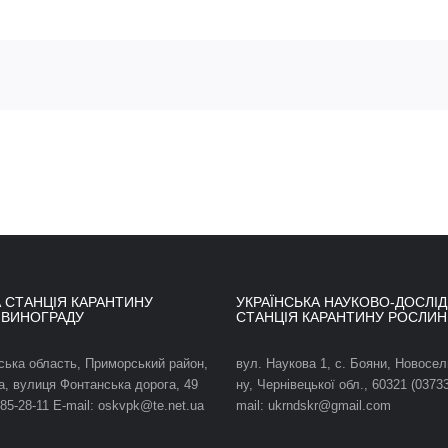
 СТАНЦІЯ КАРАНТИНУ
УКРАЇНСЬКА НАУКОВО-ДОСЛІ
 ВИНОГРАДУ
СТАНЦІЯ КАРАНТИНУ РОСЛИН
ська область, Приморський район,
вул. Наукова 1, с. Бояни, Новосел
а, вулиця Фонтанська дорога, 49
ну, Чернівецької обл., 60321 (03733
785-28-11 E-mail: oskvpk@te.net.ua
mail: ukrndskr@gmail.com