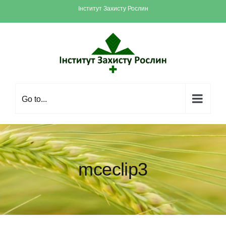
Skip
Інститут Захисту Рослин
to
content
Go to...
mceclip3