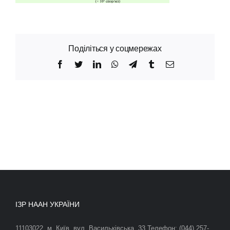
Поділіться у соцмережах
Facebook
Twitter
LinkedIn
WhatsApp
Telegram
Tumblr
Email
ІЗР НААН УКРАЇНИ
11103022, м. Київ, вул. Васильківська, 33 Телефон: (044) 257-